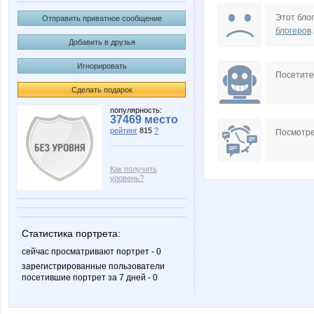
ksysa
lala88
Этот блог
Отправить приватное сообщение
блогеров
.
Добавить в друзья
Игнорировать
Юлянчикк
Бусик
Посетит
Сделать подарок
популярность:
37469 место
рейтинг
815
?
СУМКИ
Весна2
Посмотре
Как получить
уровень?
Статистика портрета:
сейчас просматривают портрет - 0
зарегистрированные пользователи
посетившие портрет за 7 дней - 0